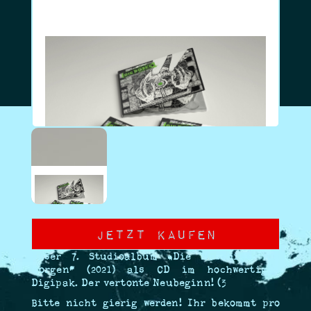
Jetzt Kaufen
Unser 7. Studioalbum „Die Maschine von
morgen“ (2021) als CD im hochwertigen
Digipak. Der vertonte Neubeginn! <3
Bitte nicht gierig werden! Ihr bekommt pro