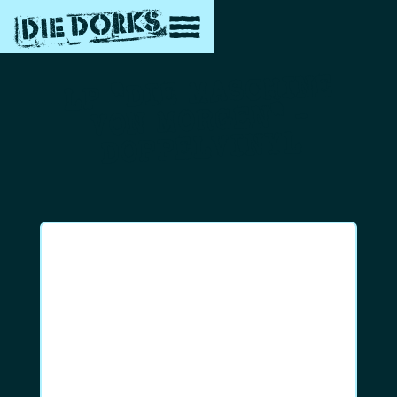
LP "DIE MASCHINE
VON MORGEN" -
DOPPELVINYL