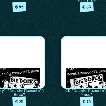
Zipjacke
45
60
€
€
nyl "Geschäftsmodell
CD "Geschäftsmode
Hass"
Hass"
25
15
€
€