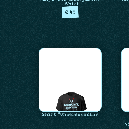
+ Shirt
45
€
Shirt "Unberechenbar
V