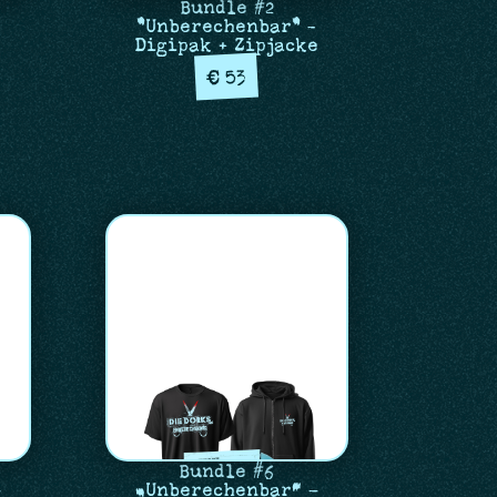
Bundle #2
"Unberechenbar" -
Digipak + Zipjacke
53
€
Bundle #6
–
„Unberechenbar“ –