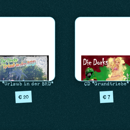
 "Urlaub in der BRD"
CD "Grundtriebe"
20
7
€
€