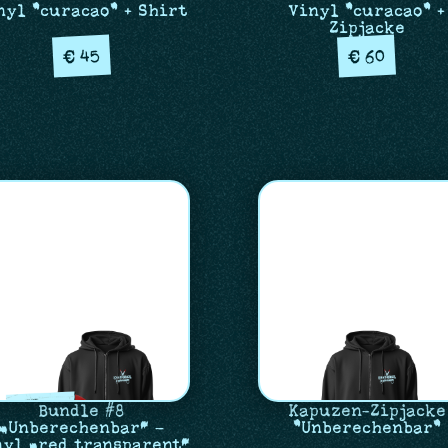
nyl "curacao" + Shirt
Vinyl "curacao" +
Zipjacke
45
60
€
€
Bundle #8
Kapuzen-Zipjacke
„Unberechenbar“ –
"Unberechenbar"
nyl „red transparent“