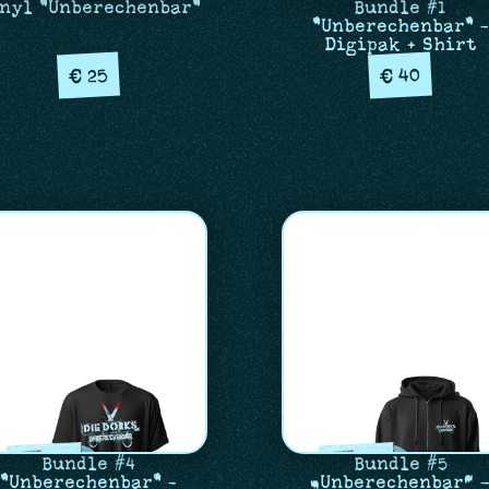
nyl "Unberechenbar"
Bundle #1
"Unberechenbar" -
Digipak + Shirt
40
25
€
€
Bundle #4
Bundle #5
"Unberechenbar" -
„Unberechenbar“ 