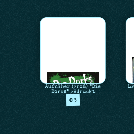
Aufnäher (groß) "Die
LP
Dorks" gedruckt
3
€