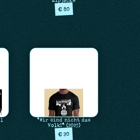
Zipjacke
80
€
ll
"Wir sind nicht das
Volk!" (2023)
20
€