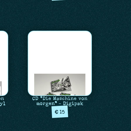
on
CD "Die Maschine von
nyl
morgen" - Digipak
15
€