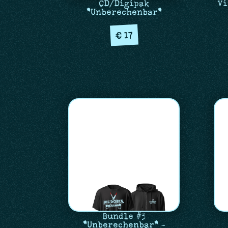
CD/Digipak
Vi
"Unberechenbar"
17
€
Bundle #3
"Unberechenbar" -