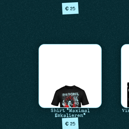
25
€
Shirt "Maximal
Vi
Eskalieren"
25
€