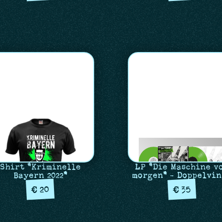
Shirt "Kriminelle
LP "Die Maschine v
Bayern 2022"
morgen" - Doppelvi
20
35
€
€