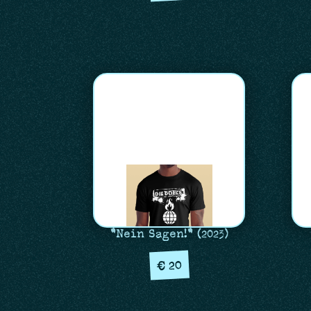
"Nein Sagen!" (2023)
20
€