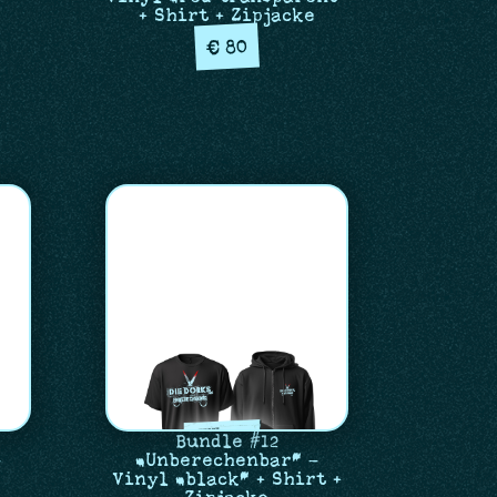
+ Shirt + Zipjacke
80
€
Bundle #12
–
„Unberechenbar“ –
Vinyl „black“ + Shirt +