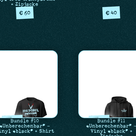
+ Zipjacke
60
40
€
€
Bundle #10
Bundle #11
„Unberechenbar“ –
„Unberechenbar“ 
inyl „black“ + Shirt
Vinyl „black“ +