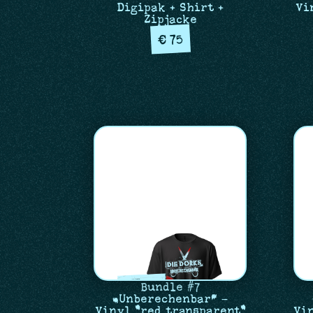
Digipak + Shirt +
Vi
Zipjacke
75
€
Bundle #7
„Unberechenbar“ –
Vinyl "red transparent"
Vi