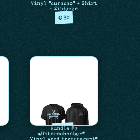
Vinyl "curacao" + Shirt
+ Zipjacke
80
€
Bundle #9
„Unberechenbar“ –
Vinyl „red transparent“