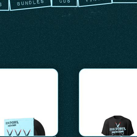
CDs
Bundles
s